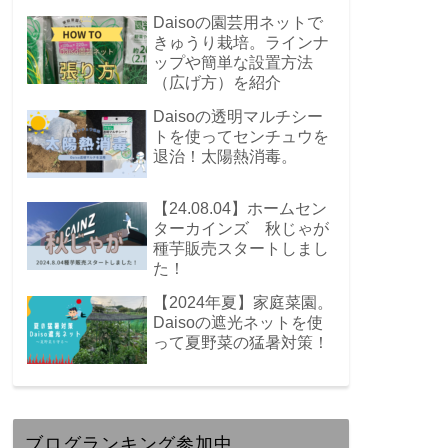
Daisoの園芸用ネットで
きゅうり栽培。ラインナ
ップや簡単な設置方法
（広げ方）を紹介
Daisoの透明マルチシー
トを使ってセンチュウを
退治！太陽熱消毒。
【24.08.04】ホームセン
ターカインズ 秋じゃが
種芋販売スタートしまし
た！
【2024年夏】家庭菜園。
Daisoの遮光ネットを使
って夏野菜の猛暑対策！
ブログランキング参加中